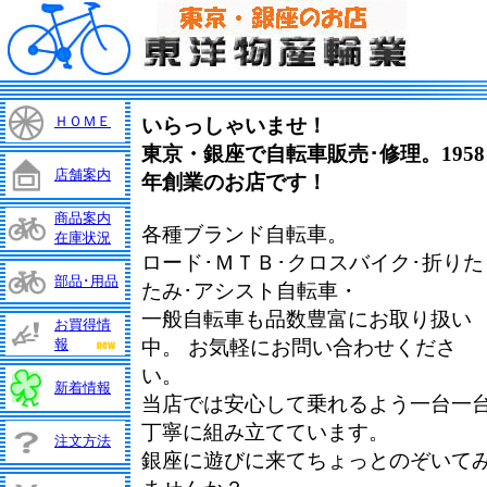
ＨＯＭＥ
いらっしゃいませ！
東京・銀座で
自転車
販売･修理
。1958
店舗案内
年創業のお店です！
商品案内
各種ブランド自転車。
在庫状況
ロード･ＭＴＢ･クロスバイク･折りた
部品･用品
たみ･アシスト自転車・
一般自転車も品数豊富にお取り扱い
お買得情
報
中。 お気軽にお問い合わせくださ
い。
新着情報
当店では安心して乗れるよう一台一
丁寧に組み立てています。
注文方法
銀座に遊びに来てちょっとのぞいて