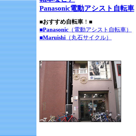
Panasonic電動アシスト自転車
■
おすすめ
自転車
！■
■Panasonic
（電動アシスト自転車）
■Maruishi
（丸石サイクル）