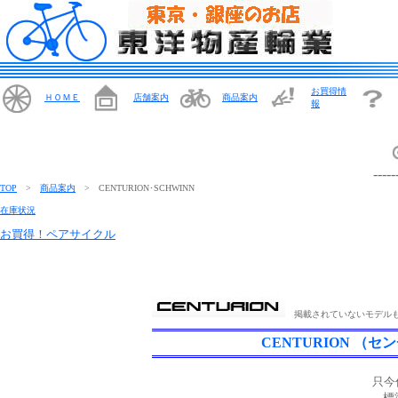
お買得情
ＨＯＭＥ
店舗案内
商品案内
報
-----
TOP
>
商品案内
> CENTURION･SCHWINN
在庫状況
お買得！ペアサイクル
掲載されていないモデルも
CENTURION （
只今
標